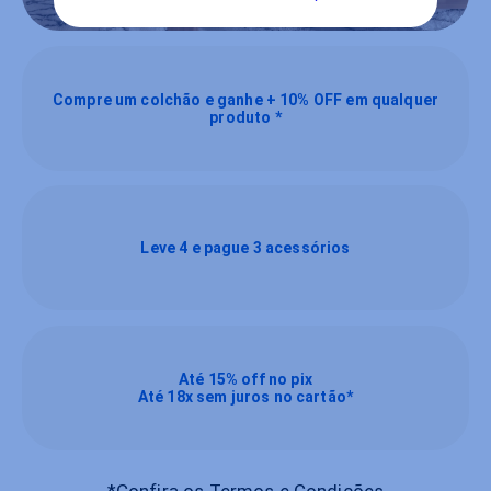
Compre um colchão e ganhe + 10% OFF em qualquer
produto *
Leve 4 e pague 3 acessórios
Até 15% off no pix
Até 18x sem juros no cartão*