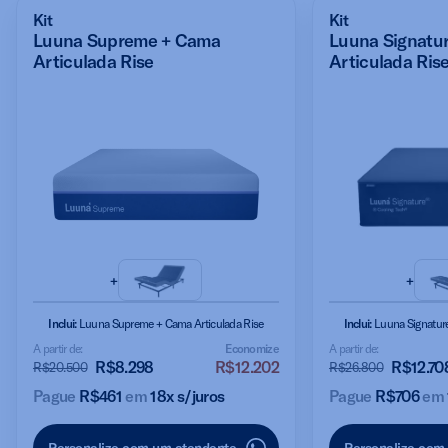
Kit
Kit
Luuna Supreme + Cama
Luuna Signatu
Articulada Rise
Articulada Ris
+
+
Inclui:
Luuna Supreme + Cama Articulada Rise
Inclui:
Luuna Signature
A partir de:
Economize
A partir de:
R$8
.298
R$12.202
R$
12.70
R$20.500
R$26.800
Pague
R$461
em
18x s/juros
Pague
R$706
em
Personalize com um atendente
Personalize com