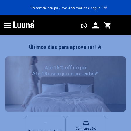
Presenteie seu pai, leve 4 acessórios e pague 3 💙
Últimos dias para aproveitar! 🔥
Até 15% off no pix
Até 18x sem juros no cartão*
Configurações
Promoções em destaque