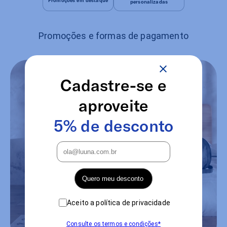
personalizadas
Promoções e formas de pagamento
Cadastre-se e
aproveite
Nas compras em loja acima
5% de desconto
de R$ 4 mil, ganhe uma
sacola térmica exclusiva*
Quero meu desconto
Aceito a política de privacidade
Conheça a loja mais próxima
Consulte os termos e condições*