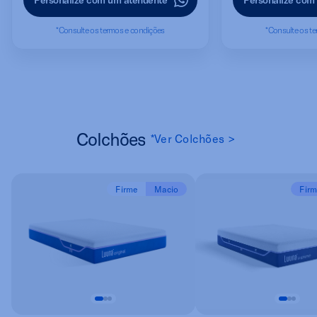
*Consulte os termos e condições
*Consulte os t
Colchões
*Ver Colchões >
Firme
Macio
Fir