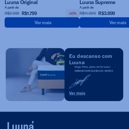
Luuna Original
Luuna Supreme
A partir de:
A partir de:
R$1.799
R$3.899
R$2.999
R$11.000
-40%
Ver mais
Ver mais
Eu descanso com
Luuna
Sergio Pérez, piloto de Fórmula 1
EMBAIXADOR GLOBAL DA MARCA
Ver mais