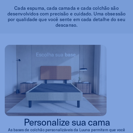
Cada espuma, cada camada e cada colchão são
desenvolvidos com precisão e cuidado. Uma obsessão
por qualidade que você sente em cada detalhe do seu
descanso.
Bases personalizáveis ​para seus colchões
Vortic
@Vicvaitatto
Colchão Luuna One, é maravilhoso, nunca
tinha descansado tão bem. @
luunasleepbr
Personalize sua cama
10:37 AM Jan 22, 2025
As bases de colchão personalizáveis ​da Luuna permitem que você