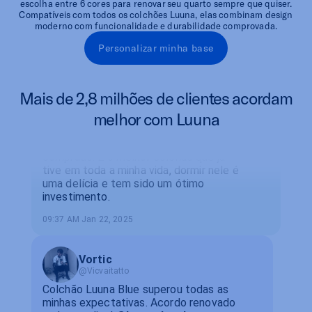
escolha entre 6 cores para renovar seu quarto sempre que quiser.
Lucas Silva
Compatíveis com todos os colchões Luuna, elas combinam design
@silvalucas
moderno com funcionalidade e durabilidade comprovada.
Luuna Original
Personalizar minha base
O melhor colchão que eu poderia ter
comprado. É o melhor colchão que já
Avaliações de clientes
tive em toda a minha vida, dormir nele é
Mais de 2,8 milhões de clientes acordam
uma delícia e tem sido um ótimo
investimento.
melhor com Luuna
09:37 AM Jan 22, 2025
Vortic
@Vicvaitatto
Colchão Luuna Blue superou todas as
minhas expectativas. Acordo renovado
todos os dias! @
luunasleepbr
10:37 AM Jan 22, 2025
Lucas Silva
@silvalucas