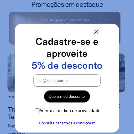
Promoções em destaque
Leve 4 e pague 3 acessórios
*Confira condições
Ver promoções
Cadastre-se e
Renove seus colchões com descontos de até 64% OFF
aproveite
5% de desconto
-30%
-54%
Quero meu desconto
★★★★★5.0
★★★★★5.0
Colchão Signature
Travesseiro Grid
Aceito a política de privacidade
Personalização e frescor
Tech
R$6.499
Consulte os termos e condições*
Suporte e conforto