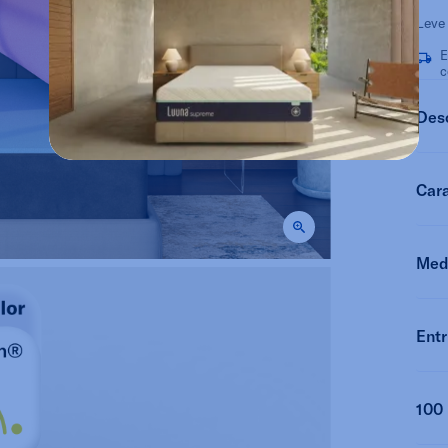
Leve
E
c
Des
Cara
Med
Entr
100 