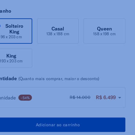
anho
Solteiro
Casal
Queen
King
138 x 188 cm
158 x 198 cm
96 x 203 cm
King
193 x 203 cm
ntidade
(Quanto mais comprar, maior o desconto)
R$ 6.499
unidade
R$ 14.000
-54%
Adicionar ao carrinho