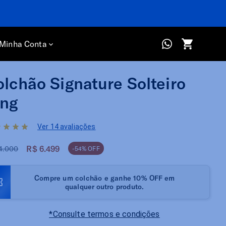
Minha Conta
lchão Signature Solteiro
ing
Ver 14 avaliações
R$ 6.499
4.000
-54% OFF
Compre um colchão e ganhe 10% OFF em
qualquer outro produto.
*Consulte termos e condições