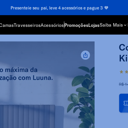
Presenteie seu pai, leve 4 acessórios e pague 3 💙
Saiba Mais
Camas
Travesseiros
Acessórios
Promoções
Lojas
Co
K
R$ 1