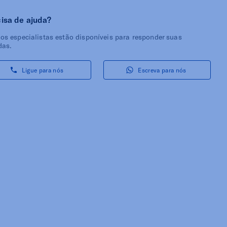
isa de ajuda?
os especialistas estão disponíveis para responder suas
das.
Ligue para nós
Escreva para nós