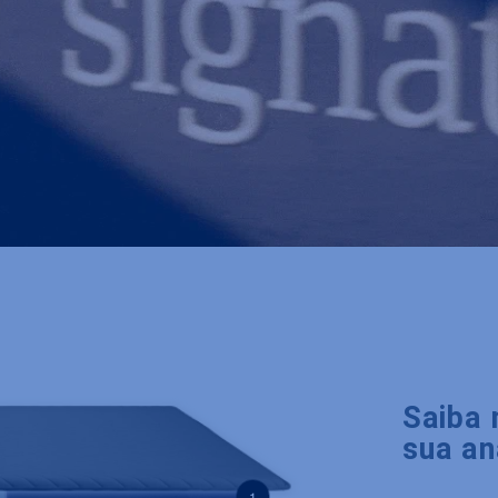
Saiba 
sua an
1