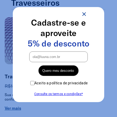
Travesseiros
Cadastre-se e
aproveite
5% de desconto
Quero meu desconto
Travesseiro Grid Tech
Aceito a política de privacidade
R$1.000
R$699
Consulte os termos e condições*
Sua estrutura elástica oferece maior
conforto e rápida recuperação da forma.
Ver mais