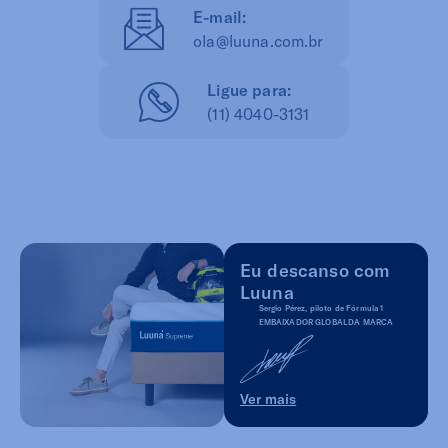
E-mail:
ola@luuna.com.br
Ligue para:
(11) 4040-3131
Eu descanso com
Luuna
Sergio Pérez, piloto de Fórmula 1
EMBAIXADOR GLOBAL DA MARCA
Ver mais