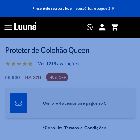
Presenteie seu pai, leve 4 acessórios e pague 3 💙
Protetor de Colchão Queen
Ver 1219 avaliações
R$ 379
R$ 630
-40% OFF
Compre 4 acessórios e pague
só 3.
*Consulte Termos e Condições