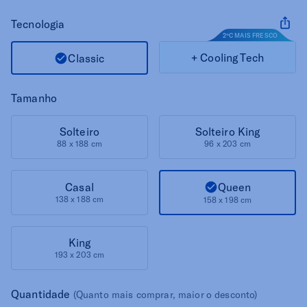
Tecnologia
2ºC MAIS FRESCO
+ Cooling Tech
Classic
Tamanho
Solteiro
Solteiro King
88 x 188 cm
96 x 203 cm
Queen
Casal
138 x 188 cm
158 x 198 cm
King
193 x 203 cm
Quantidade
(Quanto mais comprar, maior o desconto)