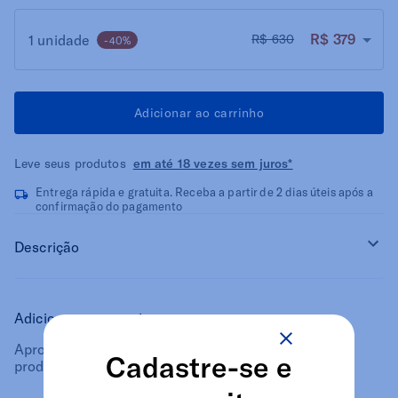
R$ 379
1 unidade
R$ 630
-40%
Adicionar ao carrinho
Leve seus produtos
em até 18 vezes sem juros*
Entrega rápida e gratuita. Receba a partir de 2 dias úteis após a
confirmação do pagamento
Descrição
Adicione e economize:
Aproveite um desconto extra ao adicionar estes
Cadastre-se e
produtos em seu carrinho!