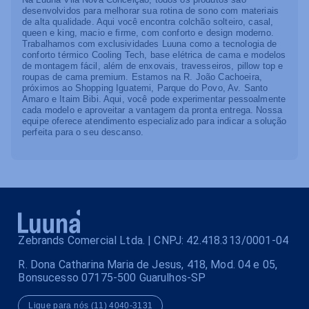
desenvolvidos para melhorar sua rotina de sono com materiais
de alta qualidade. Aqui você encontra colchão solteiro, casal,
queen e king, macio e firme, com conforto e design moderno.
Trabalhamos com exclusividades Luuna como a tecnologia de
conforto térmico Cooling Tech, base elétrica de cama e modelos
de montagem fácil, além de enxovais, travesseiros, pillow top e
roupas de cama premium. Estamos na R. João Cachoeira,
próximos ao Shopping Iguatemi, Parque do Povo, Av. Santo
Amaro e Itaim Bibi. Aqui, você pode experimentar pessoalmente
cada modelo e aproveitar a vantagem da pronta entrega. Nossa
equipe oferece atendimento especializado para indicar a solução
perfeita para o seu descanso.
Zebrands Comercial Ltda. | CNPJ: 42.418.313/0001-04
R. Dona Catharina Maria de Jesus, 418, Mod. 04 e 05,
Bonsucesso 07175-500 Guarulhos-SP
Ligue para nós (11) 4040-3131