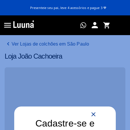
Presenteie seu pai, leve 4 acessórios e pague 3 💙
Ver Lojas de colchões em São Paulo
Loja João Cachoeira
Cadastre-se e