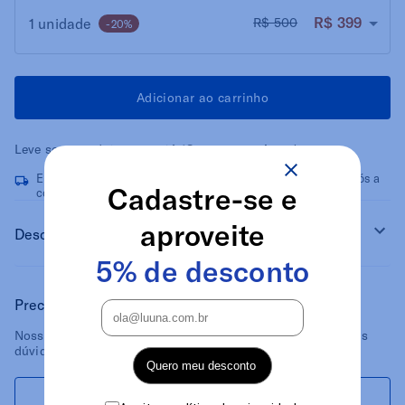
R$ 399
1 unidade
R$ 500
-20%
Adicionar ao carrinho
Leve seus produtos
em até 18 vezes sem juros*
Entrega rápida e gratuita. Receba a partir de 2 dias úteis após a
Cadastre-se e
confirmação do pagamento
aproveite
Descrição
5% de desconto
Precisa de ajuda?
Nossos especialistas estão disponíveis para responder suas
dúvidas.
Quero meu desconto
Ligue para nós
Escreva para nós