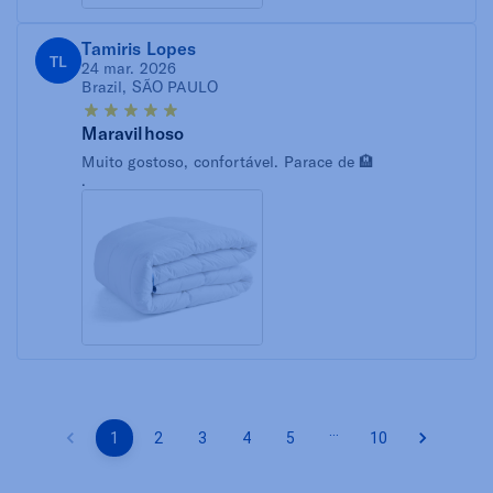
Tamiris Lopes
TL
24 mar. 2026
Brazil, SÃO PAULO
Maravilhoso
Muito gostoso, confortável. Parace de 🏨
.
…
1
2
3
4
5
10