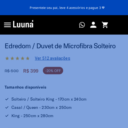
Presenteie seu pai, leve 4 acessórios e pague 3 💙
Edredom / Duvet de Microfibra Solteiro
Ver 512 avaliações
R$ 399
R$ 500
-20% OFF
Tamanhos disponíveis
Solteiro / Solteiro King - 170cm x 240cm
Casal / Queen - 230cm x 250cm
King - 250cm x 280cm