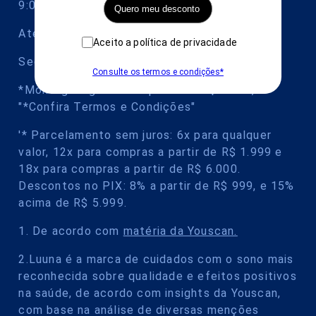
9:00 às 21:00 e domingo das 9:00 às 18:00.
Quero meu desconto
Atendimento ao cliente (SAC):
Aceito a política de privacidade
Segunda à sábado das 9:00 às 18:00.
Consulte os termos e condições*
*Montagem gratuita a partir de R$ 5.000,00
"*Confira Termos e Condições"
'* Parcelamento sem juros: 6x para qualquer
valor, 12x para compras a partir de R$ 1.999 e
18x para compras a partir de R$ 6.000.
Descontos no PIX: 8% a partir de R$ 999, e 15%
acima de R$ 5.999.
1. De acordo com
matéria da Youscan.
2.Luuna é a marca de cuidados com o sono mais
reconhecida sobre qualidade e efeitos positivos
na saúde, de acordo com insights da Youscan,
com base na análise de diversas menções