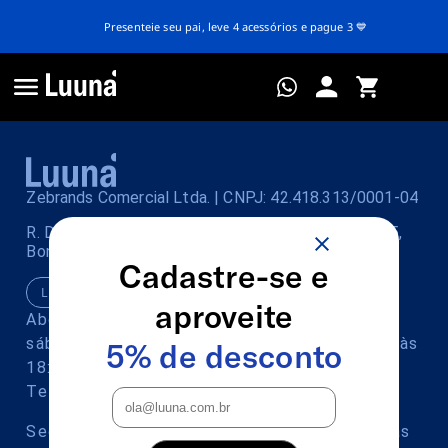
Presenteie seu pai, leve 4 acessórios e pague 3 💙
Zebrands Comercial Ltda. | CNPJ: 42.418.313/0001-04
R. Dona Catharina Maria de Jesus, 418, Mod. 04 e 05,
Bonsucesso 07175-500 Guarulhos-SP
Cadastre-se e
Ligue para nós (11) 4040-3131
aproveite
Aberto de segunda à sexta das 9:00 às 22:00,
sábado das 9:00 às 21:00 e domingo das 9:00 às
5% de desconto
18:00.
Televendas:
Segunda à sexta das 9:00 às 22:00, sábado das